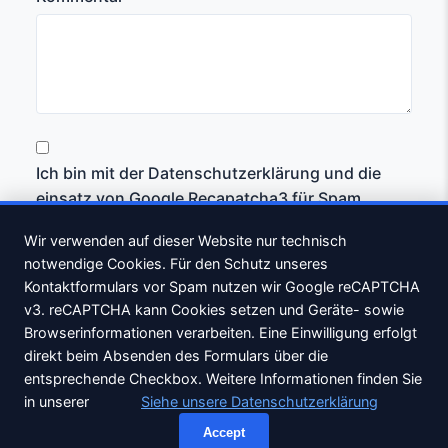
Ich bin mit der Datenschutzerklärung und die
einsatz von Google Recapatcha3 für Spam
Schutz einverstanden. *
Wir verwenden auf dieser Website nur technisch
notwendige Cookies. Für den Schutz unseres
Abschicken
Kontaktformulars vor Spam nutzen wir Google reCAPTCHA
v3. reCAPTCHA kann Cookies setzen und Geräte- sowie
Browserinformationen verarbeiten. Eine Einwilligung erfolgt
direkt beim Absenden des Formulars über die
©
2026
Wats-on Internet Marketing - Professionelle Website Gestaltung
entsprechende Checkbox. Weitere Informationen finden Sie
im Fränkischen Seenland.
in unserer
Siehe unsere Datenschutzerklärung
Impressum
Datenschutz
Accept